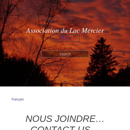
Association du Lac Mercier
MENU
Search
for:
Français
NOUS JOINDRE…
CONTACT US…